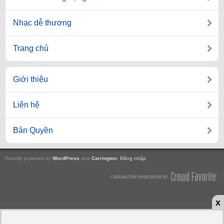
Nhạc dễ thương
Trang chủ
Giới thiệu
Liên hệ
Bản Quyền
Proudly powered by
WordPress
and
Carrington
.
Đăng nhập
x