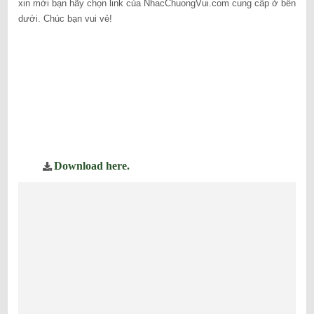
xin mời bạn hãy chọn link của NhacChuongVui.com cung cấp ở bên
dưới. Chúc bạn vui vẻ!
Download here.