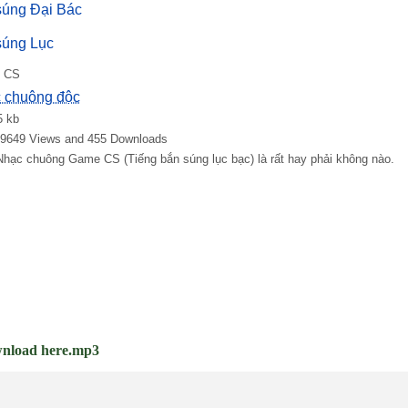
súng Đại Bác
súng Lục
e CS
 chuông độc
5 kb
: 9649 Views and 455 Downloads
Nhạc chuông Game CS (Tiếng bắn súng lục bạc) là rất hay phải không nào.
nload here.mp3