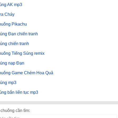
súng AK mp3
ửa Cháy
huông Pikachu
úng Đạn chiến tranh
úng chiến tranh
huông Tiếng Súng remix
Súng nạp Đạn
huông Game Chém Hoa Quả
Súng mp3
úng bắn liên tục mp3
chuông cần tìm: