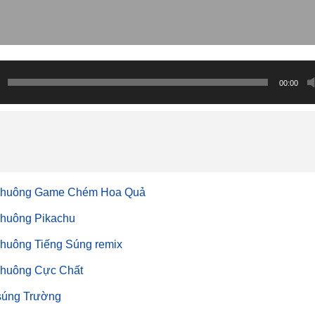
00:00
chuông Game Chém Hoa Quả
huông Pikachu
huông Tiếng Súng remix
chuông Cực Chất
súng Trường