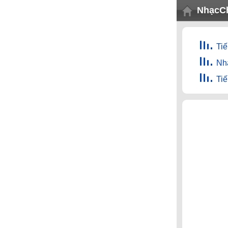
NhạcC
Tiế
Nh
Ti