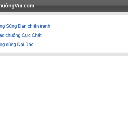
huôngVui.com
ng Súng Đạn chiến tranh
ạc chuông Cực Chất
ếng súng Đại Bác