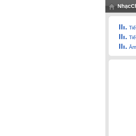
NhạcC
Ti
Ti
Âm