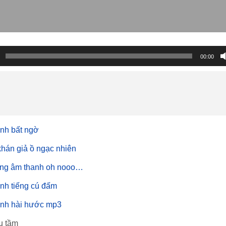
00:00
nh bất ngờ
khán giả ồ ngạc nhiên
ng âm thanh oh nooo…
nh tiếng cú đấm
nh hài hước mp3
u tầm