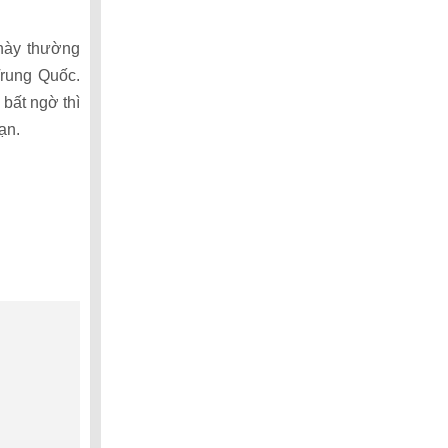
 này thường
Trung Quốc.
bất ngờ thì
ạn.