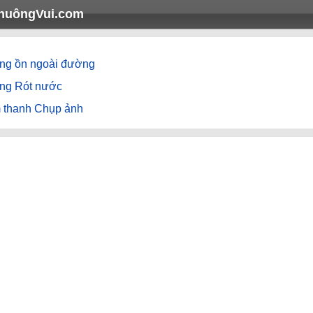
huôngVui.com
ếng ồn ngoài đường
ếng Rót nước
 thanh Chụp ảnh