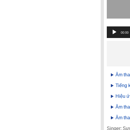
Trình
00:00
phát
âm
thanh
Âm tha
Tiếng 
Hiệu ứ
Âm tha
Âm tha
Singer: Sư