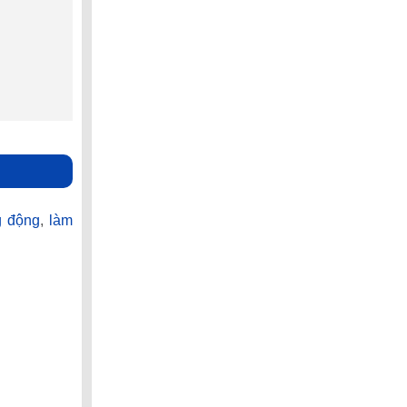
g động
,
làm