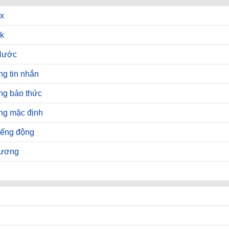
x
k
Hước
g tin nhắn
ng báo thức
ng mặc định
iếng động
hương