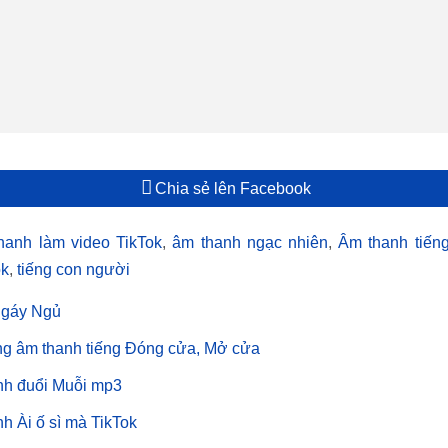
Chia sẻ lên Facebook
hanh làm video TikTok
,
âm thanh ngạc nhiên
,
Âm thanh tiến
ok
,
tiếng con người
Ngáy Ngủ
ng âm thanh tiếng Đóng cửa, Mở cửa
nh đuổi Muỗi mp3
h Ài ố sì mà TikTok