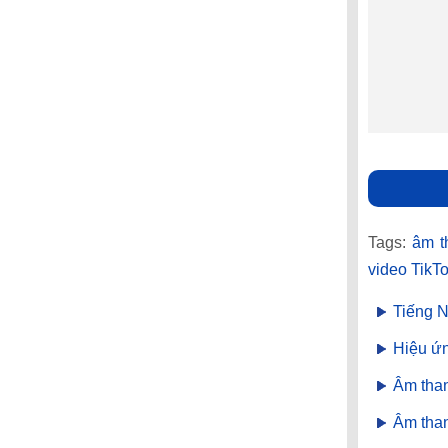
Tags:
âm t
video TikT
Tiếng 
Hiệu ứ
Âm tha
Âm than