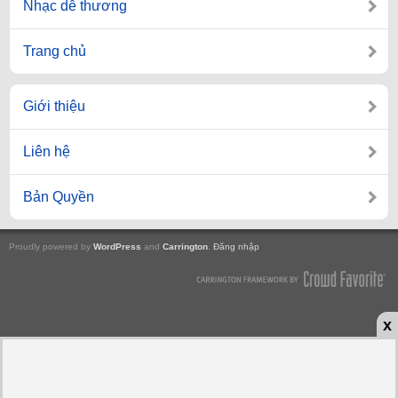
Nhạc dễ thương
Trang chủ
Giới thiệu
Liên hệ
Bản Quyền
Proudly powered by
WordPress
and
Carrington
.
Đăng nhập
x