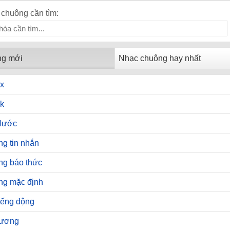
chuông cần tìm:
ng mới
Nhạc chuông hay nhất
x
k
Hước
g tin nhắn
ng báo thức
ng mặc định
iếng động
hương