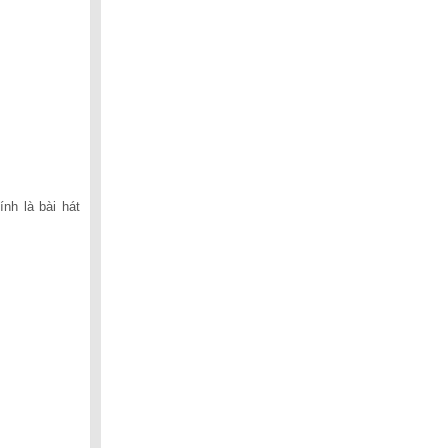
lượng.
nh là bài hát