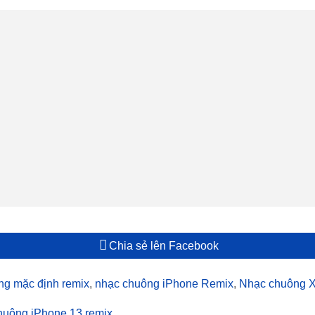
Chia sẻ lên Facebook
ng mặc định remix
,
nhạc chuông iPhone Remix
,
Nhạc chuông X
huông iPhone 13 remix