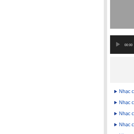
Trình
phát
00:00
âm
thanh
Nhạc c
Nhạc c
Nhạc c
Nhạc c