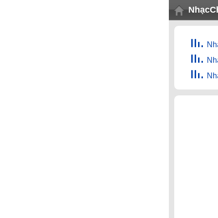
NhạcC
Nhạ
Nh
Nh