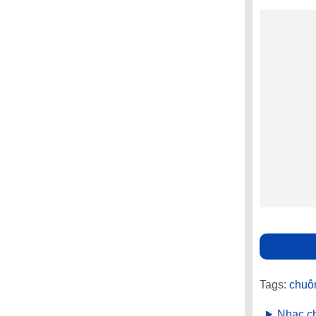
Tags:
chuô
Nhạc c