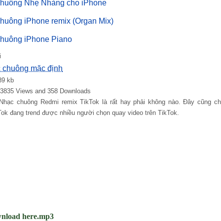
huông Nhẹ Nhàng cho iPhone
huông iPhone remix (Organ Mix)
huông iPhone Piano
i
 chuông mặc định
89 kb
: 3835 Views and 358 Downloads
 Nhạc chuông Redmi remix TikTok là rất hay phải không nào. Đây cũng chí
ok đang trend được nhiều người chọn quay video trên TikTok.
nload here.mp3