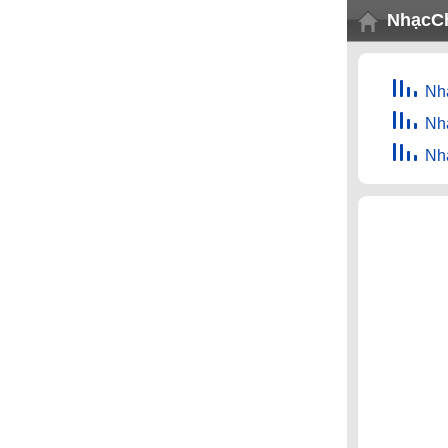
NhạcC
Nh
Nh
Nh