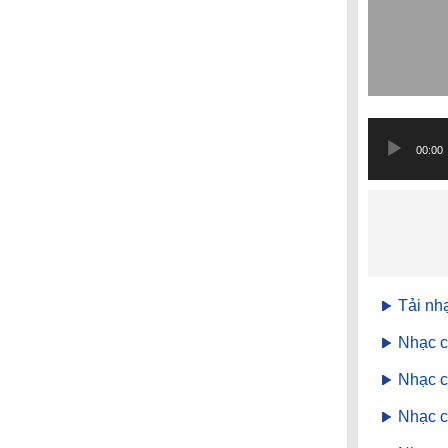
Trình
phát
00:00
âm
thanh
Tải nh
Nhạc c
Nhạc c
Nhạc c