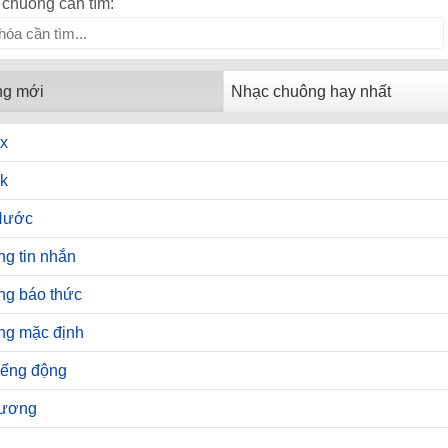
chuông cần tìm:
ng mới
Nhạc chuông hay nhất
x
k
Hước
g tin nhắn
ng báo thức
ng mặc định
iếng động
hương