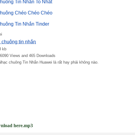
huông Tin Nhắn To Nhất
chuông Chéo Chéo Chéo
huông Tin Nhắn Tinder
ei
 chuông tin nhắn
8 kb
: 6090 Views and 465 Downloads
Nhạc chuông Tin Nhắn Huawei là rất hay phải không nào.
nload here.mp3