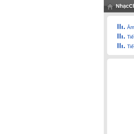
NhạcC
Âm 
Tiế
Ti