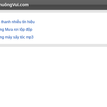
huôngVui.com
thanh nhiễu tín hiệu
ng Mưa rơi lộp độp
ếng máy sấy tóc mp3