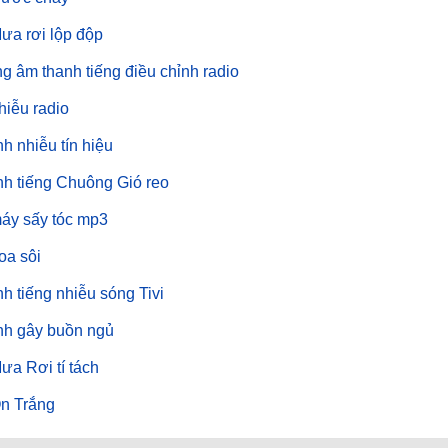
ưa rơi lộp độp
g âm thanh tiếng điều chỉnh radio
hiễu radio
h nhiễu tín hiệu
h tiếng Chuông Gió reo
áy sấy tóc mp3
oa sôi
h tiếng nhiễu sóng Tivi
nh gây buồn ngủ
ưa Rơi tí tách
n Trắng