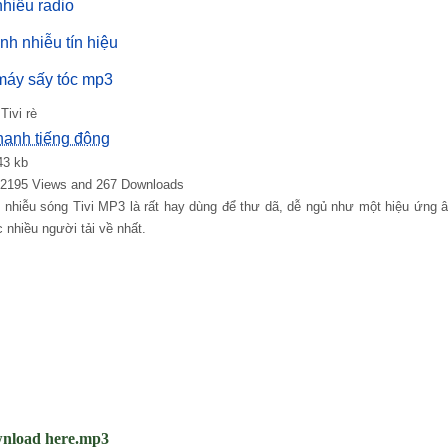
nhiễu radio
nh nhiễu tín hiệu
máy sấy tóc mp3
Tivi rè
hanh tiếng động
43 kb
: 2195 Views and 267 Downloads
g nhiễu sóng Tivi MP3 là rất hay dùng để thư dã, dễ ngủ như một hiệu ứng 
 nhiều người tải về nhất.
nload here.mp3