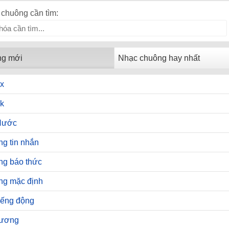
chuông cần tìm:
ng mới
Nhạc chuông hay nhất
x
k
Hước
g tin nhắn
ng báo thức
ng mặc định
iếng động
hương