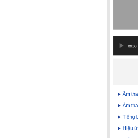
Trình
phát
00:00
âm
thanh
Âm tha
Âm tha
Tiếng 
Hiệu ứ