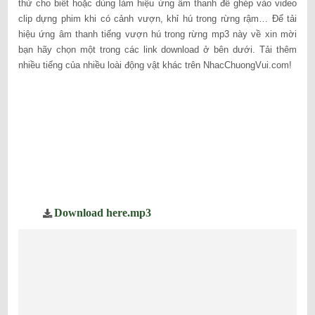
thử cho biết hoặc dùng làm hiệu ứng âm thanh để ghép vào video
clip dựng phim khi có cảnh vượn, khỉ hú trong rừng rậm… Để tải
hiệu ứng âm thanh tiếng vượn hú trong rừng mp3 này về xin mời
bạn hãy chọn một trong các link download ở bên dưới. Tải thêm
nhiều tiếng của nhiều loài động vật khác trên NhacChuongVui.com!
Download here.mp3