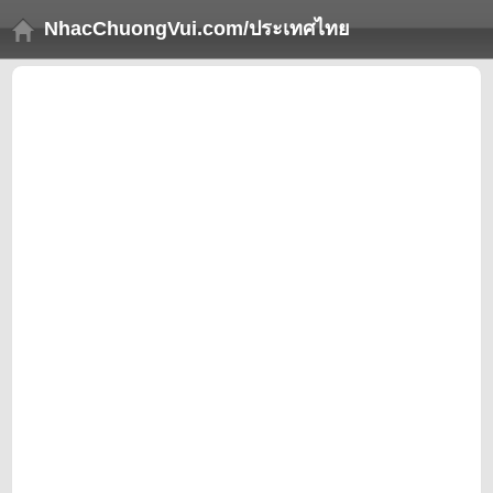
NhacChuongVui.com/ประเทศไทย