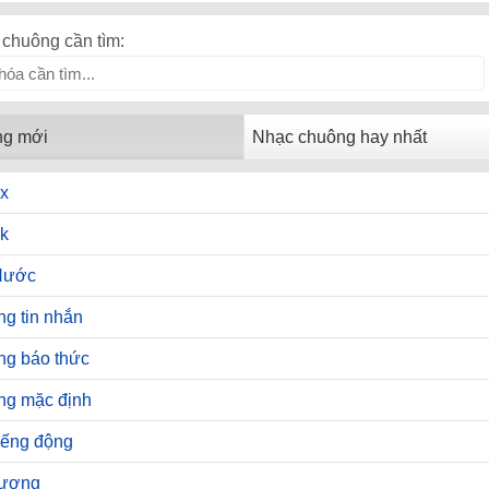
chuông cần tìm:
ng mới
Nhạc chuông hay nhất
x
k
Hước
g tin nhắn
ng báo thức
ng mặc định
iếng động
hương