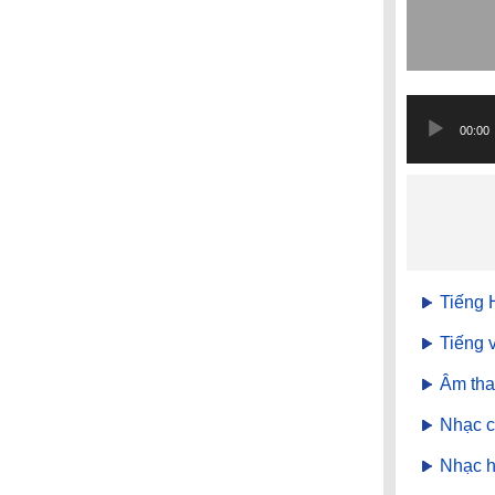
Trình
phát
00:00
âm
thanh
Tiếng 
Tiếng v
Âm tha
Nhạc c
Nhạc h