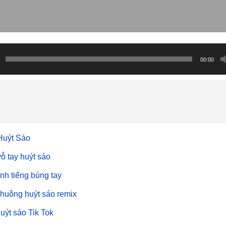
00:00
Huýt Sáo
ỗ tay huýt sáo
nh tiếng búng tay
huông huýt sáo remix
uýt sáo Tik Tok