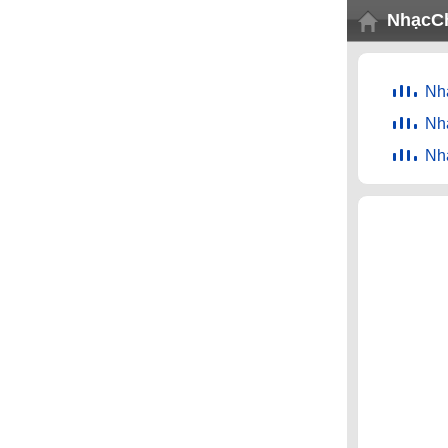
NhạcC
Nh
Nh
Nhạ