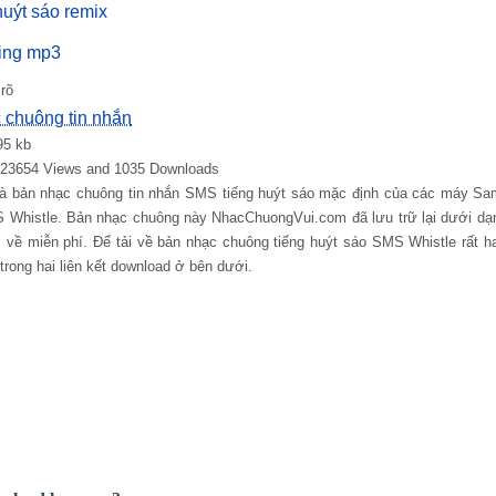
huýt sáo remix
ting mp3
rõ
 chuông tin nhắn
95 kb
: 23654 Views and 1035 Downloads
 là bản nhạc chuông tin nhắn SMS tiếng huýt sáo mặc định của các máy S
S Whistle. Bản nhạc chuông này NhacChuongVui.com đã lưu trữ lại dưới dạn
i về miễn phí. Để tải về bản nhạc chuông tiếng huýt sáo SMS Whistle rất 
trong hai liên kết download ở bên dưới.