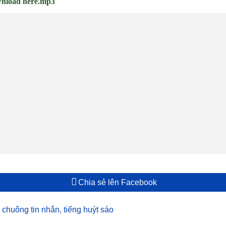
nload here.mp3
Chia sẻ lên Facebook
 chuông tin nhắn
,
tiếng huýt sáo