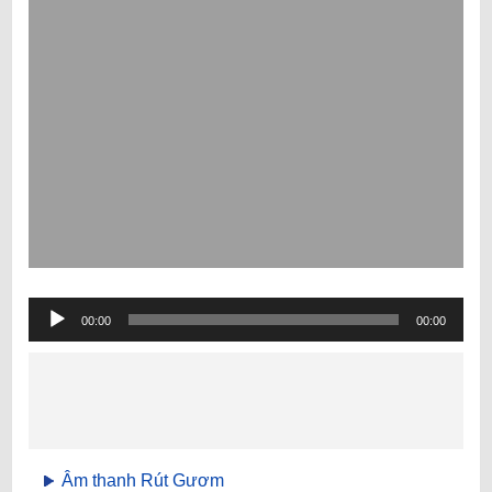
Trình
00:00
00:00
phát
âm
thanh
Âm thanh Rút Gươm