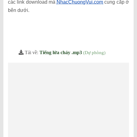
các link download mà
NhacChuongVui.com
cung cấp ở
bên dưới.
Tải về:
Tiếng lửa cháy .mp3
(
Dự phòng
)