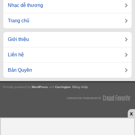
Nhạc dễ thương
Trang chủ
Giới thiệu
Liên hệ
Bản Quyền
Proudly powered by
WordPress
and
Carrington
.
Đăng nhập
x