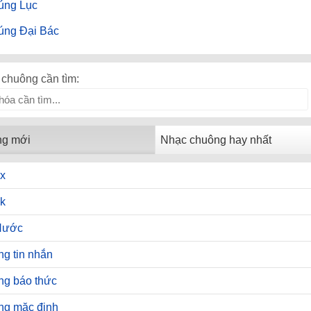
úng Lục
úng Đại Bác
chuông cần tìm:
ng mới
Nhạc chuông hay nhất
x
k
Hước
g tin nhắn
ng báo thức
ng mặc định