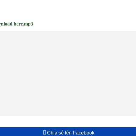
nload here.mp3
Chia sẻ lên Facebook