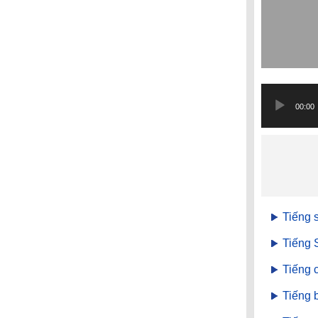
Trình
phát
00:00
âm
thanh
Tiếng 
Tiếng 
Tiếng 
Tiếng 