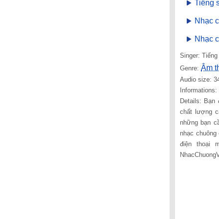
Tiếng 
Nhạc c
Nhạc c
Singer: Tiếng
Âm t
Genre:
Audio size: 3
Informations
Details: Bạn 
chất lượng c
những bạn cầ
nhạc chuông c
điện thoại
NhacChuongVu