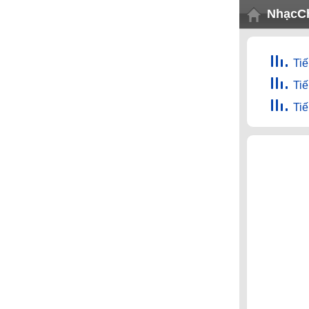
NhạcC
Ti
Ti
Ti