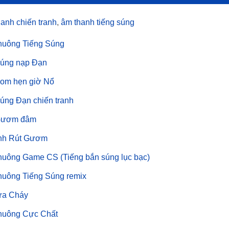
anh chiến tranh
,
âm thanh tiếng súng
huông Tiếng Súng
Súng nạp Đạn
Bom hẹn giờ Nổ
úng Đạn chiến tranh
Gươm đâm
nh Rút Gươm
huông Game CS (Tiếng bắn súng lục bạc)
huông Tiếng Súng remix
ửa Cháy
huông Cực Chất