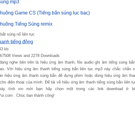
súng mp3
huông Game CS (Tiếng bắn súng lục bạc)
huông Tiếng Súng remix
 bắt súng nổ liên tục
hanh tiếng động
43 kb
: 67508 Views and 2278 Downloads
đang nghe bên trên là hiệu ứng âm thanh, file audio ghi âm tiếng súng bắ
ao. Với hiệu ứng âm thanh tiếng súng bắn liên tục mp3 này chắc chắn s
n hiệu ứng âm thanh súng bắn để dựng phim hoặc dùng hiệu ứng âm tha
ho điện thoại của mình. Để tải về hiệu ứng âm thanh tiếng súng bắn liên 
 máy tính xin mời bạn hãy chọn một trong các link download ở b
i.com . Chúc bạn thành công!