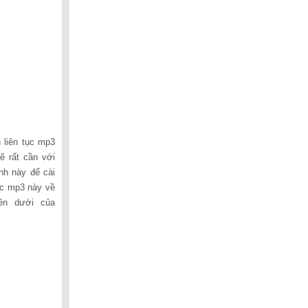
lượng.
n liên tục mp3
ẽ rất cần với
nh này để cài
tục mp3 này về
ên dưới của