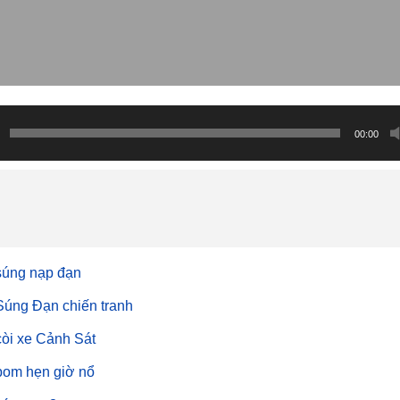
00:00
súng nạp đạn
Súng Đạn chiến tranh
còi xe Cảnh Sát
bom hẹn giờ nổ