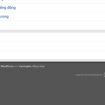
iếng động
hương
y
WordPress
and
Carrington
.
Đăng nhập