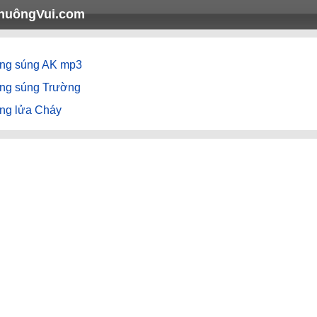
huôngVui.com
ếng súng AK mp3
ếng súng Trường
ếng lửa Cháy