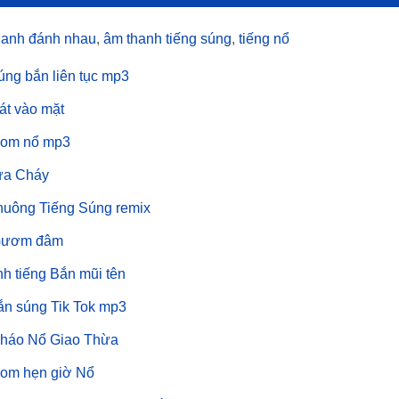
hanh đánh nhau
,
âm thanh tiếng súng
,
tiếng nổ
úng bắn liên tục mp3
át vào mặt
Bom nổ mp3
ửa Cháy
huông Tiếng Súng remix
Gươm đâm
h tiếng Bắn mũi tên
ắn súng Tik Tok mp3
Pháo Nổ Giao Thừa
Bom hẹn giờ Nổ