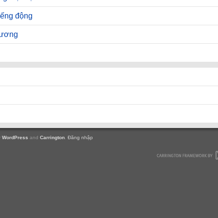
iếng động
hương
y
WordPress
and
Carrington
.
Đăng nhập