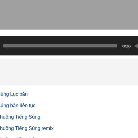
00:00
súng Lục bắn
súng bắn liên tục
huông Tiếng Súng
huông Tiếng Súng remix