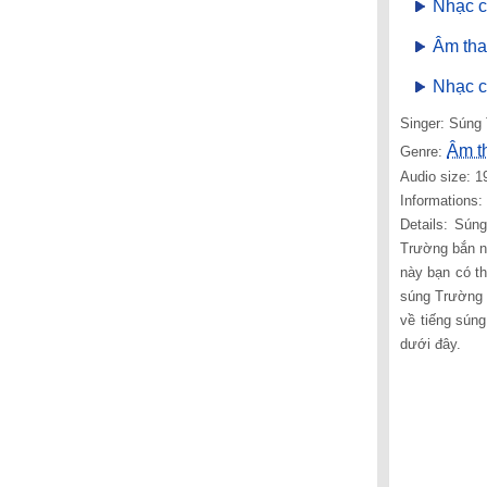
Nhạc c
Âm tha
Nhạc c
Singer: Súng
Âm t
Genre:
Audio size: 1
Informations
Details: Súng
Trường bắn n
này bạn có th
súng Trường 
về tiếng sún
dưới đây.