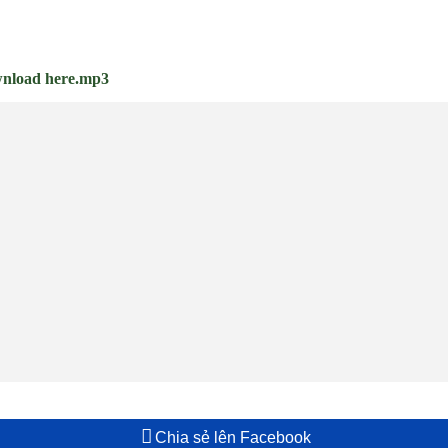
nload here.mp3
Chia sẻ lên Facebook