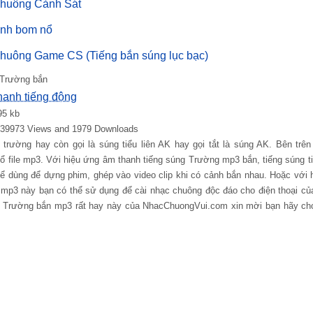
huông Cảnh Sát
nh bom nổ
huông Game CS (Tiếng bắn súng lục bạc)
 Trường bắn
hanh tiếng động
95 kb
: 39973 Views and 1979 Downloads
 trường hay còn gọi là súng tiểu liên AK hay gọi tắt là súng AK. Bên trên
ổ file mp3. Với hiệu ứng âm thanh tiếng súng Trường mp3 bắn, tiếng súng t
ể dùng để dựng phim, ghép vào video clip khi có cảnh bắn nhau. Hoặc với 
mp3 này bạn có thể sử dụng để cài nhạc chuông độc đáo cho điện thoại của
g Trường bắn mp3 rất hay này của NhacChuongVui.com xin mời bạn hãy chọn