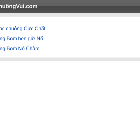
huôngVui.com
ạc chuông Cực Chất
ếng Bom hẹn giờ Nổ
ếng Bom Nổ Chậm