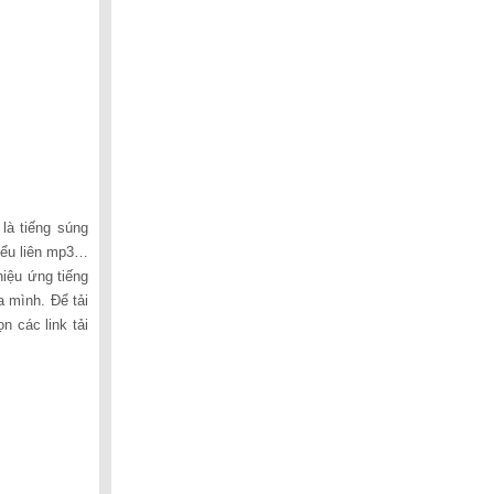
lượng.
 là tiếng súng
iểu liên mp3…
hiệu ứng tiếng
 mình. Để tải
 các link tải