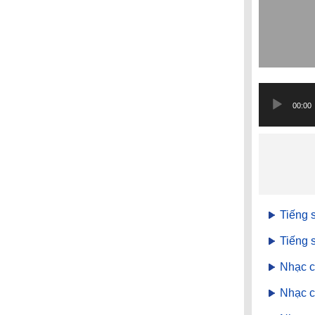
Trình
phát
00:00
âm
thanh
Tiếng 
Tiếng 
Nhạc c
Nhạc c