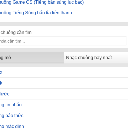
huông Game CS (Tiếng bắn súng lục bạc)
uông Tiếng Súng bắn tỉa liên thanh
chuông cần tìm:
ng mới
Nhạc chuông hay nhất
x
k
Hước
g tin nhắn
ng báo thức
ng mặc định