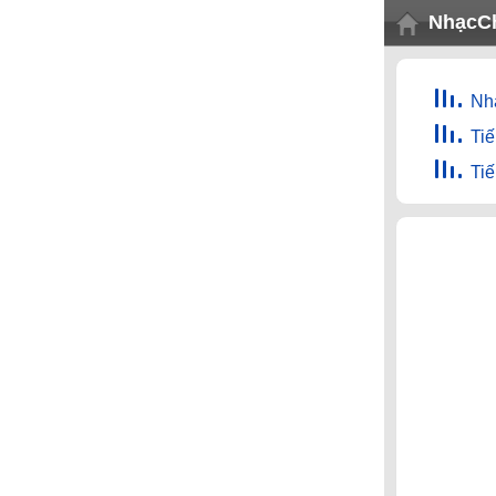
NhạcC
Nh
Ti
Ti